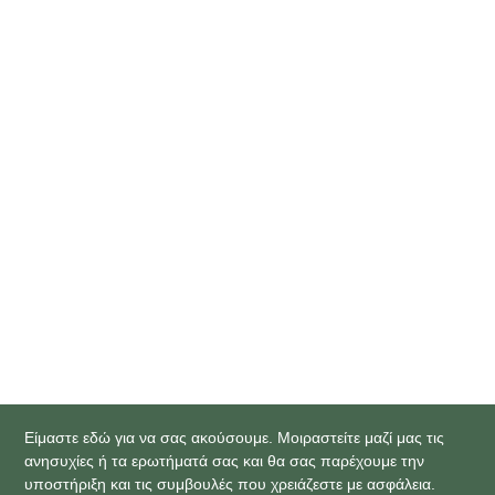
2. ΚΟΛΠΟΣΚΟΠΙΟ ECLERIS C100F
3. ΥΣΤΕΡΟΣΚΟΠΙΟ ΙΑΤΡΕΙΟΥ KARL STORZ
Είμαστε εδώ για να σας ακούσουμε. Μοιραστείτε μαζί μας τις
ανησυχίες ή τα ερωτήματά σας και θα σας παρέχουμε την
υποστήριξη και τις συμβουλές που χρειάζεστε με ασφάλεια.