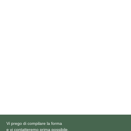
Momento appropriato per il Pap test:
Procedura per l'esecuzione del Pap test:
Due tipi di screening citologico:
Vi prego di compilare la forma
e vi contatteremo prima possibile.