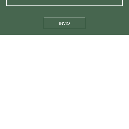
INVIO
Email
info@sillipsis.com
giannis_koutoulakis@hotmail.com
s.kasfiki@gmail.com
Numeri di telefono
(+30) 210 6528046
(+30) 6937252628