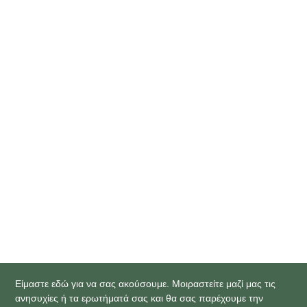
Γιατί να επιλέξετε εμάς
Στην
κλινική εξωσωματικής γονιμοποίησης
Sillipsis
διαθέτουμε εξειδίκευση, πολυετή εμπειρία και σύγχρονη
τεχνολογία για την καλύτερη δυνατή φροντίδα σας.
Κλείστε το Ραντεβού Σας Σήμερα
Επικοινωνήστε μαζί μας για εξατομικευμένη συμβουλευτική
και υποστήριξη στο ταξίδι σας προς την απόκτηση παιδιού.
Είμαστε εδώ για να σας ακούσουμε. Μοιραστείτε μαζί μας τις
ανησυχίες ή τα ερωτήματά σας και θα σας παρέχουμε την