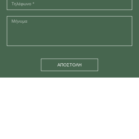
ΑΠΟΣΤΟΛΗ
Email
info@sillipsis.com
giannis_koutoulakis@hotmail.com
s.kasfiki@gmail.com