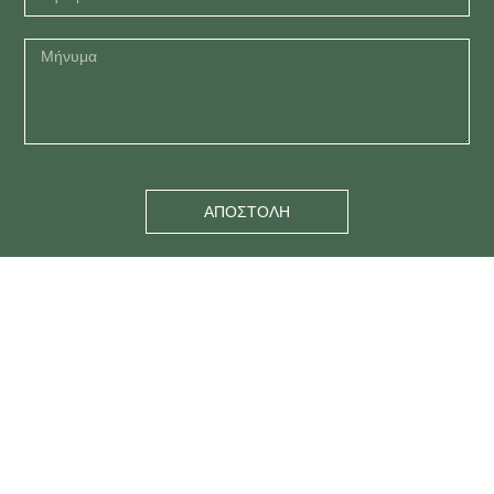
ΑΠΟΣΤΟΛΗ
Email
info@sillipsis.com
giannis_koutoulakis@hotmail.com
s.kasfiki@gmail.com